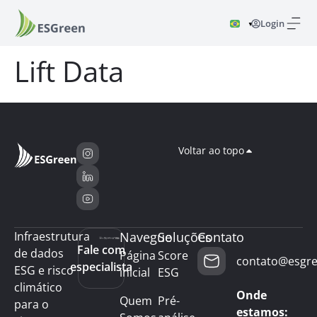
Login
▼
Lift Data
Voltar ao topo
Infraestrutura
Navegue
Soluções
Contato
Fale com
de dados
Página
Score
contato@esgre
especialista
ESG e risco
inicial
ESG
climático
Onde
Quem
Pré-
para o
estamos: