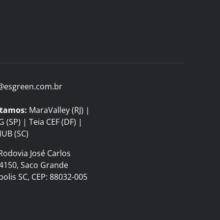
@esgreen.com.br
tamos:
MaraValley (RJ) |
 (SP) | Teia CEF (DF) |
HUB (SC)
odovia José Carlos
 4150, Saco Grande
polis SC, CEP: 88032-005