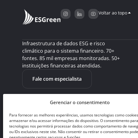
Voltar ao topo
Infraestrutura de dados ESG e risco
climático para o sistema financeiro. 70+
fontes. 85 mil empresas monitoradas. 50+
instituições financeiras atendidas.
Fale com especialista
Gerenciar o consentimento
Para fornecer as melhores experiências, usamos tecnologias como cookie
armazenar e/ou acessar informações do dispositivo. O consentimento par
tecnologias nos permitirá processar dados como comportamento de nave
ou IDs exclusivos neste site. Não consentir ou retirar o consentimento pode
negativamente certos recursos e funções.