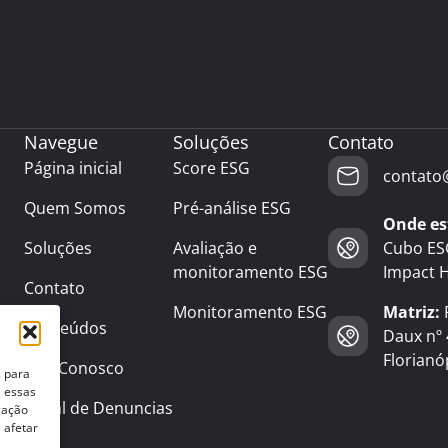
Navegue
Soluções
Contato
Página inicial
Score ESG
contato
Quem Somos
Pré-análise ESG
Onde es
Soluções
Avaliação e
Cubo ESG
monitoramento ESG
Impact 
Contato
Monitoramento ESG
Matriz:
R
Conteúdos
Daux nº
Florianó
Fale Conosco
s para
a essas
Canal de Denuncias
gação
 afetar