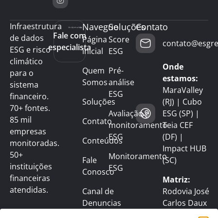
Infraestrutura
Navegue
Soluções
Contato
Fale com
de dados
Página
Score
contato@esgre
especialista
ESG e risco
inicial
ESG
climático
Onde
Quem
Pré-
para o
estamos:
Somos
análise
sistema
MaraValley
ESG
financeiro.
Soluções
(RJ) | Cubo
70+ fontes.
Avaliação e
ESG (SP) |
85 mil
Contato
monitoramento
Teia CEF
empresas
ESG
(DF) |
Conteúdos
monitoradas.
Impact HUB
50+
Monitoramento
Fale
(SC)
instituições
ESG
Conosco
financeiras
Matriz:
atendidas.
Canal de
Rodovia José
Denuncias
Carlos Daux
nº 4150,